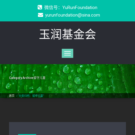
微信号：YuRunFoundation
yurunfoundation@sina.com
玉润基金会
Toggle
navigation
Category Archive留守儿童
首页
/
分类归档：留守儿童"