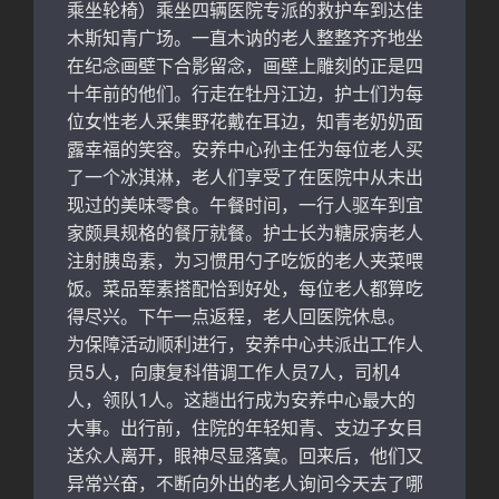
乘坐轮椅）乘坐四辆医院专派的救护车到达佳
木斯知青广场。一直木讷的老人整整齐齐地坐
在纪念画壁下合影留念，画壁上雕刻的正是四
十年前的他们。行走在牡丹江边，护士们为每
位女性老人采集野花戴在耳边，知青老奶奶面
露幸福的笑容。安养中心孙主任为每位老人买
了一个冰淇淋，老人们享受了在医院中从未出
现过的美味零食。午餐时间，一行人驱车到宜
家颇具规格的餐厅就餐。护士长为糖尿病老人
注射胰岛素，为习惯用勺子吃饭的老人夹菜喂
饭。菜品荤素搭配恰到好处，每位老人都算吃
得尽兴。下午一点返程，老人回医院休息。
为保障活动顺利进行，安养中心共派出工作人
员5人，向康复科借调工作人员7人，司机4
人，领队1人。这趟出行成为安养中心最大的
大事。出行前，住院的年轻知青、支边子女目
送众人离开，眼神尽显落寞。回来后，他们又
异常兴奋，不断向外出的老人询问今天去了哪