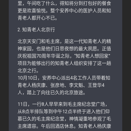
里，午间吃了什么，得知将分到打包好的餐食
更是欢喜愉悦。整个安养中心的医护人员和知
青老人都开心不已。
2. 知青老人北京行
北京天安门和毛主席，是这一代知青老人的精
神家园，也是他们日思夜想的最大夙愿。正值
庆祝祖国70周年华诞之际，“知青老人想回家”
项目为能够出行的知青老人组织安排了这一趟
北京之行。
10月10日，安养中心派出4名工作人员带着知
青老人杨庆康、张彦地、李文魁、王登华4
人，踏上了向往已久的北京旅途。
11日，一行8人早早来到毛主席纪念堂广场，
从8点半排队等到中午12点半终于进入他们仰
慕已久的毛主席纪念堂，神情凝重地参观了毛
主席遗容。午后回酒店休息。知青老人杨庆康